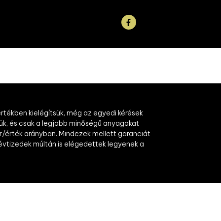
értékben kielégítsük, még az egyedi kérések
ük, és csak a legjobb minőségű anyagokat
 ár/érték arányban. Mindezek mellett garanciát
t évtizedek múltán is elégedettek legyenek a