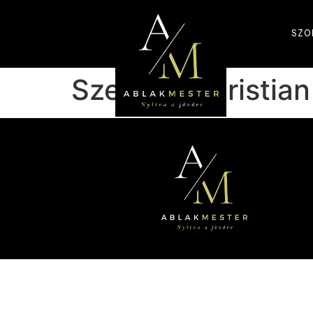
SZO
Szerző:
nchristian