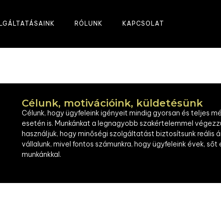
LGÁLTATÁSAINK
RÓLUNK
KAPCSOLAT
Célunk, motivációink, küldetésünk
Célunk, hogy ügyfeleink igényeit mindig gyorsan és teljes m
esetén is. Munkánkat a legnagyobb szakértelemmel végezz
használjuk, hogy minőségi szolgáltatást biztosítsunk reális
vállalunk, mivel fontos számunkra, hogy ügyfeleink évek, ső
munkánkkal.